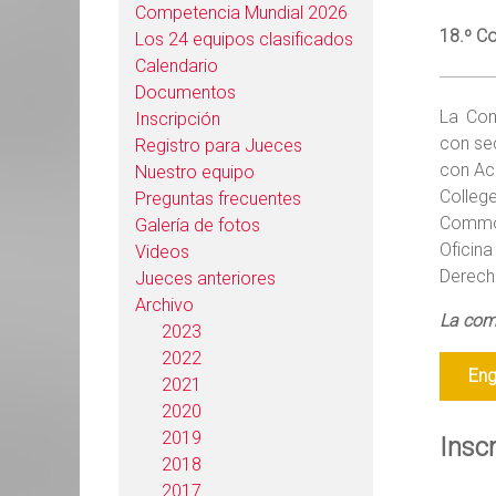
Competencia Mundial 2026
18.º C
Los 24 equipos clasificados
Calendario
Documentos
La Com
Inscripción
con sed
Registro para Jueces
con Ac
Nuestro equipo
Colleg
Preguntas frecuentes
Common
Galería de fotos
Oficin
Videos
Derech
Jueces anteriores
Archivo
La comp
2023
2022
Eng
2021
2020
2019
Insc
2018
2017