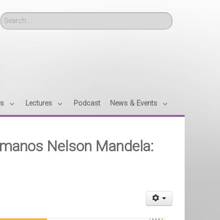
Search
es
Lectures
Podcast
News & Events
umanos Nelson Mandela: