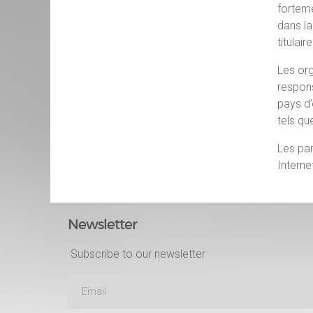
fortem
dans l
titulaire
Les org
respons
pays d
tels q
Les par
Interne
Newsletter
Subscribe to our newsletter