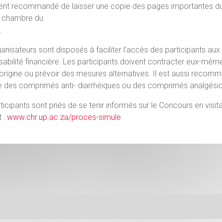
ent recommandé de laisser une copie des pages importantes du p
a chambre du
.
anisateurs sont disposés à faciliter l’accès des participants 
abilité financière. Les participants doivent contracter eux-mêm
’origine ou prévoir des mesures alternatives. Il est aussi re
ue des comprimés anti- diarrhéiques ou des comprimés analgési
ticipants sont priés de se tenir informés sur le Concours en visita
t :
www.chr.up.ac.za/proces-simule