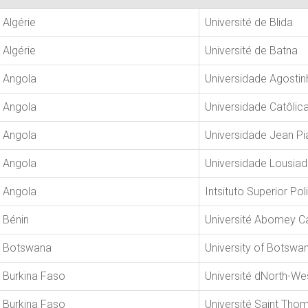
Algérie
Université de Blida
Algérie
Université de Batna
Angola
Universidade Agosti
Angola
Universidade Catôlic
Angola
Universidade Jean Pi
Angola
Universidade Lousia
Angola
Intsituto Superior Po
Bénin
Université Abomey Ca
Botswana
University of Botswa
Burkina Faso
Université dNorth-W
Burkina Faso
Université Saint Tho