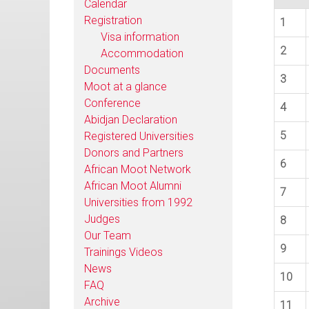
Calendar
Registration
1
Visa information
2
Accommodation
Documents
3
Moot at a glance
Conference
4
Abidjan Declaration
5
Registered Universities
Donors and Partners
6
African Moot Network
African Moot Alumni
7
Universities from 1992
Judges
8
Our Team
9
Trainings Videos
News
10
FAQ
Archive
11