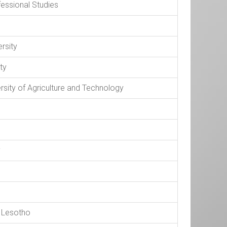
essional Studies
rsity
ty
sity of Agriculture and Technology
y
f Lesotho