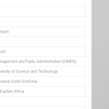
 Legon
oast
anagement and Public Administration (GIMPA)
rsity of Science and Technology
ansana Conte-Sonfonia
 Eastern Africa