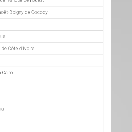
de l'Afrique de l'Ouest
phoët-Boigny de Cocody
que
 de Côte d'Ivoire
n Cairo
ia