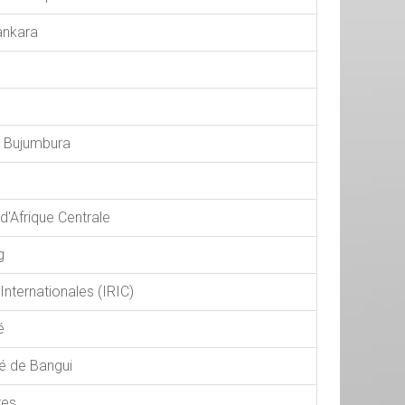
ankara
e Bujumbura
d'Afrique Centrale
g
 Internationales (IRIC)
é
té de Bangui
res