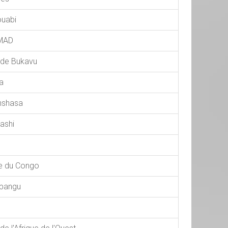
ouabi
OMAD
e de Bukavu
a
inshasa
ashi
te du Congo
mbangu