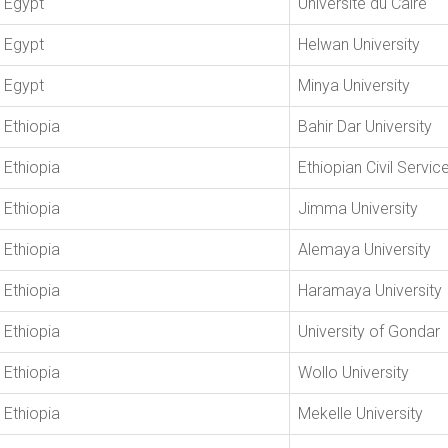
Egypt
Université du Caire
Egypt
Helwan University
Egypt
Minya University
Ethiopia
Bahir Dar University
Ethiopia
Ethiopian Civil Servic
Ethiopia
Jimma University
Ethiopia
Alemaya University
Ethiopia
Haramaya University
Ethiopia
University of Gondar
Ethiopia
Wollo University
Ethiopia
Mekelle University