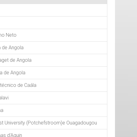
nho Neto
a de Angola
aget de Angola
da de Angola
litécnico de Caála
lavi
na
est University (Potchefstroom)e Ouagadougou
mas d'Aquin